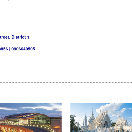
reet, District 1
8856 | 0906640505