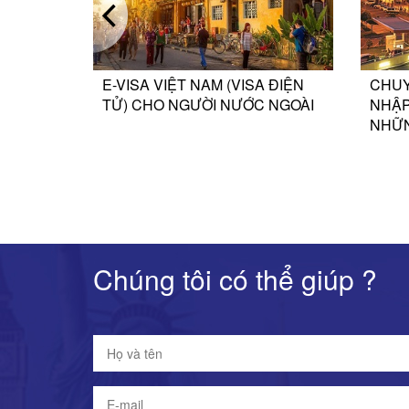
UYÊN
E-VISA VIỆT NAM (VISA ĐIỆN
CHUYÊ
ỆT
TỬ) CHO NGƯỜI NƯỚC NGOÀI
NHẬP C
NHỮNG
Chúng tôi có thể giúp ?