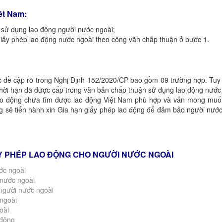
êt Nam:
u sử dụng lao động người nước ngoài;
iấy phép lao động nước ngoài theo công văn chấp thuận ở bước 1.
 đề cập rõ trong Nghị Định 152/2020/CP bao gồm 09 trường hợp. Tuy n
thời hạn đã được cấp trong văn bản chấp thuận sử dụng lao động nước
lao động chưa tìm được lao động Việt Nam phù hợp và vẫn mong muốn
g sẽ tiến hành xin Gia hạn giấy phép lao động để đảm bảo người nước
ẤY PHÉP LAO ĐỘNG CHO NGƯỜI NƯỚC NGOÀI
ớc ngoài
 nước ngoài
 người nước ngoài
 ngoài
oài
 động