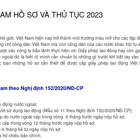
AM HỒ SƠ VÀ THỦ TỤC 2023
 thế giới, Việt Nam hiện nay trở thành môi trường màu mỡ cho các tập 
ông chỉ công dân Việt Nam mà còn công dân của các nước khác hội tụ về
được các công ty bảo lãnh thực hiện xin Giấy phép lao động hay còn gọ
oài đó là biết rõ mình cần chuẩn bị những gì trước khi bắt tay vào k
ác bạn những hồ sơ cần thiết để được cấp giấy phép lao động Việt
am
theo Nghị
định 152/2020/NĐ-CP
o động nước ngoài;
ười sử dụng lao động (Mẫu số 11 theo Nghị định 152/2020/NĐ-CP);
pháp do nước ngoài cấp trong vòng 6 tháng trước ngày nộp hồ sơ;
 cấp trong vòng 12 tháng trước ngày nộp hồ sơ;
6 tháng kể từ ngày nộp hồ sơ;
 hộ chiếu bản chính;