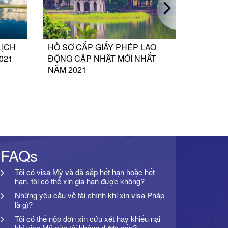
CH
HỒ SƠ CẤP GIẤY PHÉP LAO
CẬP NHẬT
21
ĐỘNG CẬP NHẬT MỚI NHẤT
TRƯỜNG 
NĂM 2021
ĐỘNG NƯ
THUỘC DI
LAO ĐỘNG
FAQs
Tôi có visa Mỹ và đã sắp hết hạn hoặc hết
hạn, tôi có thể xin gia hạn được không?
Những yêu cầu về tài chính khi xin visa Pháp
là gì?
Tôi có thể nộp đơn xin cứu xét hay khiếu nại
khi visa Mỹ của tôi không được cấp?