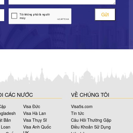
Gửi
ĐI CÁC NƯỚC
VỀ CHÚNG TÔI
Cập
Visa Đức
Visa5s.com
ngladesh
Visa Hà Lan
Tin tức
ật Bản
Visa Thụy Sĩ
Câu Hỏi Thường Gặp
i Loan
Visa Anh Quốc
Điều Khoản Sử Dụng
UK