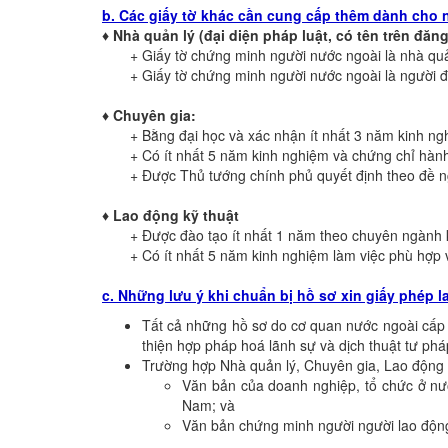
b. Các giấy tờ khác cần cung cấp thêm dành cho 
♦
Nhà quản lý (đại diện pháp luật, có tên trên đăng
+ Giấy tờ chứng minh người nước ngoài là nhà quản 
+ Giấy tờ chứng minh người nước ngoài là người đứn
♦
Chuyên gia:
+ Bằng đại học và xác nhận ít nhất 3 năm kinh nghiệm
+ Có ít nhất 5 năm kinh nghiệm và chứng chỉ hành ng
+ Được Thủ tướng chính phủ quyết định theo đề ngh
♦
Lao động kỹ thuật
+ Được đào tạo ít nhất 1 năm theo chuyên ngành kỹ 
+ Có ít nhất 5 năm kinh nghiệm làm việc phù hợp với 
c. Những lưu ý khi chuẩn bị hồ sơ xin giấy phép l
Tất cả những hồ sơ do cơ quan nước ngoài cấp 
thiện hợp pháp hoá lãnh sự và dịch thuật tư pháp
Trường hợp Nhà quản lý, Chuyên gia, Lao động 
Văn bản của doanh nghiệp, tổ chức ở nướ
Nam; và
Văn bản chứng minh người người lao động 