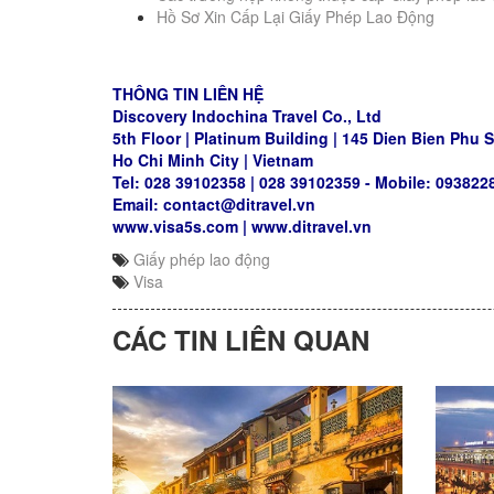
Hồ Sơ Xin Cấp Lại Giấy Phép Lao Động
THÔNG TIN LIÊN HỆ
Discovery Indochina Travel Co., Ltd
5th Floor | Platinum Building | 145 Dien Bien Phu St
Ho Chi Minh City | Vietnam
Tel: 028 39102358 | 028 39102359 - Mobile: 093822
Email: contact@ditravel.vn
www.visa5s.com
|
www.ditravel.vn
Giấy phép lao động
Visa
CÁC TIN LIÊN QUAN