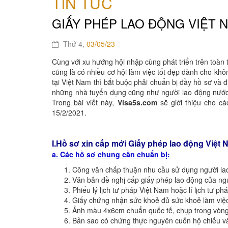
TIN TỨC
GIẤY PHÉP LAO ĐỘNG VIỆT N
Thứ 4,
03/05/23
Cùng với xu hướng hội nhập cùng phát triển trên toàn
cũng là có nhiều cơ hội làm việc tốt đẹp dành cho kh
tại Việt Nam thì bắt buộc phải chuẩn bị đầy hồ sơ và 
những nhà tuyển dụng cũng như người lao động nước ng
Trong bài viết này,
V
isa5s
.com
sẽ giới thiệu cho c
15/2/2021.
I.Hồ sơ xin cấp mới G
iấy phép lao động Việt
N
a. Các hồ sơ chung cần chuẩn bị:
Công văn chấp thuận nhu cầu sử dụng người la
Văn bản đề nghị cấp giấy phép lao động của ng
Phiếu lý lịch tư pháp Việt Nam hoặc lí lịch tư 
Giấy chứng nhận sức khoẻ đủ sức khoẻ làm việc
Ảnh màu 4x6cm chuẩn quốc tế, chụp trong vòng 
Bản sao có chứng thực nguyên cuốn hộ chiếu và